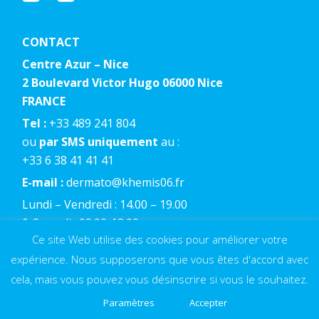
CONTACT
Centre Azur – Nice
2 Boulevard Victor Hugo 06000 Nice
FRANCE
Tel :
+33 489 241 804
ou
par SMS uniquement
au :
+33 6 38 41 41 41
E-mail :
dermato@khemis06.fr
Lundi – Vendredi : 14.00 – 19.00
& Samedi : 09.00-13.00
Ce site Web utilise des cookies pour améliorer votre
expérience. Nous supposerons que vous êtes d'accord avec
cela, mais vous pouvez vous désinscrire si vous le souhaitez.
Paramètres
Accepter
© 2022
Centre Azur - Nice
, All Rights Reserved